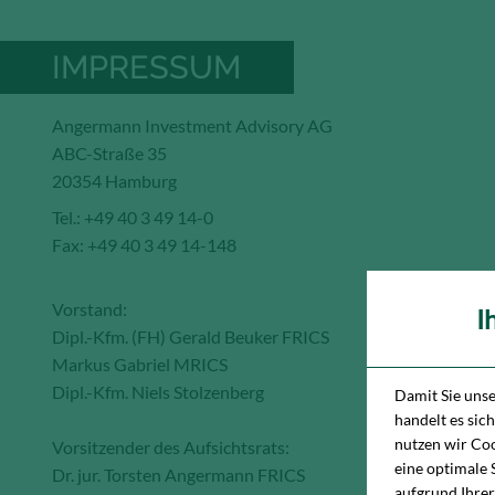
IMPRESSUM
Angermann Investment Advisory AG
ABC-Straße 35
20354 Hamburg
Tel.: +49 40 3 49 14-0
Fax: +49 40 3 49 14-148
Vorstand:
I
Dipl.-Kfm. (FH) Gerald Beuker FRICS
Markus Gabriel MRICS
Dipl.-Kfm. Niels Stolzenberg
Damit Sie uns
handelt es sic
nutzen wir Coo
Vorsitzender des Aufsichtsrats:
eine optimale 
Dr. jur. Torsten Angermann FRICS
aufgrund Ihrer