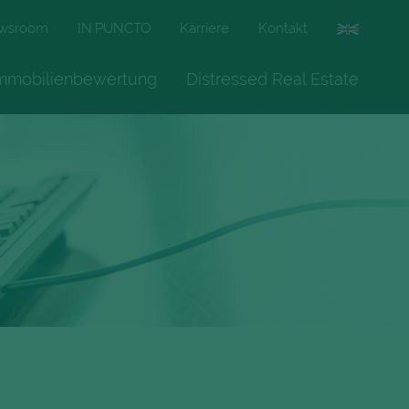
wsroom
IN.PUNCTO
Karriere
Kontakt
mmobilienbewertung
Distressed Real Estate