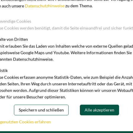
e auch unsere
Datenschutzhinweise
zu dem Thema.
183 431
 nach § 34c Abs. 1 der Gewerbeordnung.
wendige Cookies
se Cookies werden benötigt, damit die Seite einwandfrei und sicher funkt
alte von Dritten
it erlauben Sie das Laden von Inhalten welche von externe Quellen gela
spielsweise Google Maps und Youtube. Weitere Informationen finden Sie
annten Datenschutzhinweise.
istik
se Cookies erfassen anonyme Statistik-Daten, wie zum Beispiel die Anza
 den Seiten, Ihren Weg durch unseren Internetauftritt oder das Gerät, mit
esehen werden. Aufgrund dieser Statistiken können wir unseren Webauft
ild HafenCity Assetklasse Wohnen, Headerbild
der für unsere Besucher optimieren.
epage Ansicht Innenhof, Headerbild Distressed Real Estate
assade
Speichern und schließen
Alle akzeptieren
und Homepage
 genutzten Cookies erfahren