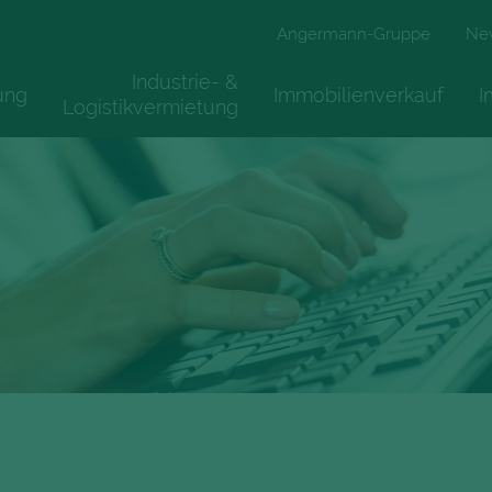
Angermann-Gruppe
Ne
Industrie- &
ung
Immobilienverkauf
I
Logistikvermietung