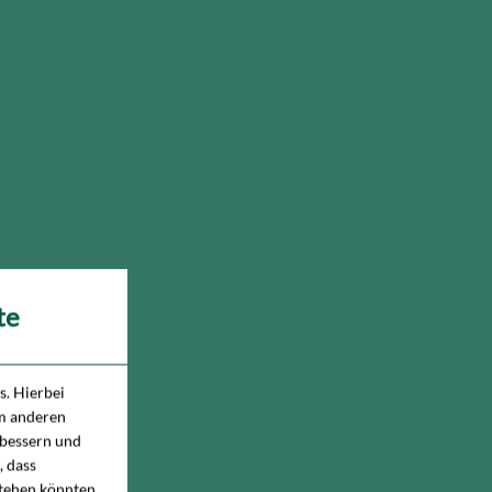
te
. Hierbei
um anderen
rbessern und
, dass
stehen könnten.