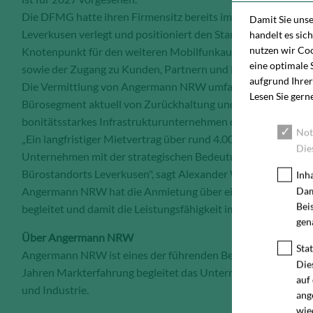
Die DFMG hatte ihren Firmensitz bereits im Sommer 2025 v
Damit Sie uns
Leverkusen verlegt und positioniert den Standort öffentlich a
handelt es sic
nutzen wir Coo
Knotenpunkt für den weiteren Mobilfunkausbau in Deutschla
eine optimale 
sowie der Zugang zu Kunden, Partnern und Fachkräften an d
aufgrund Ihrer
Die Vermittlung von Angermann NRW umfasst eine langfristi
Lesen Sie gern
Bürosegment aktuell von Zurückhaltung und Flächenrückgabe 
bonitätsstarkes Infrastrukturunternehmen dauerhaft an de
Not
„Ein langfristiger Mietvertrag über rund 4.000 m² ist im aktu
Die
Unternehmen mit der strategischen Bedeutung der Deutschen 
Bürostandorts Leverkusen", sagt Alexander Wunderle, Ma
Inh
Angermann NRW hat die Anmietung über einen intensiven
Dam
Bei
begleitet und damit die Leistungsfähigkeit im großflächigen
gen
Über Angermann NRW
Stat
Angermann NRW ist eines der führenden Beratungshäuser fü
Die
Jahren Markterfahrung begleitet das Unternehmen Mieter, Ei
auf
und Industrie.
ang
wie