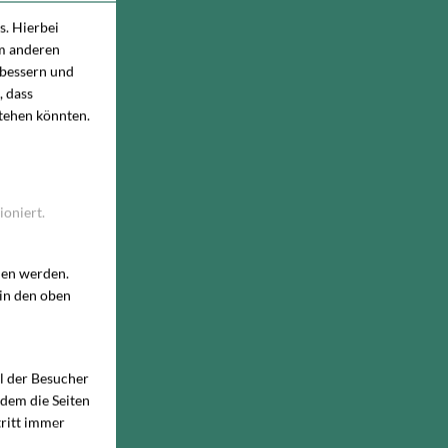
. Hierbei
um anderen
rbessern und
, dass
stehen könnten.
ioniert.
den werden.
 in den oben
hl der Besucher
 dem die Seiten
ritt immer