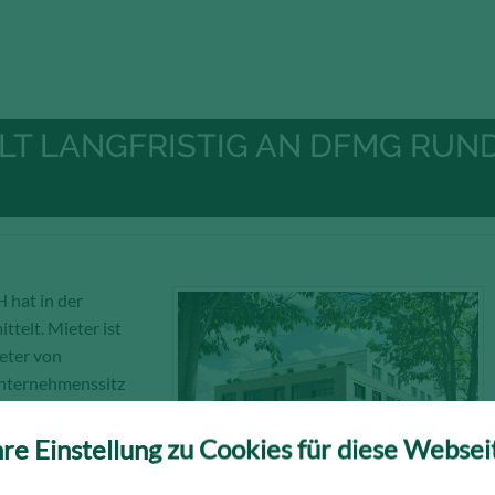
T LANGFRISTIG AN DFMG RUND
hat in der
ttelt. Mieter ist
eter von
Unternehmenssitz
ig sein.
ubau befindet sich
hre Einstellung zu Cookies für diese Websei
ie Fertigstellung