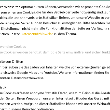
on Münster nach
ere Webseiten optimal nutzen können, verwenden wir sogenannte Cookies
ls strategischen
h zum einen um Cookies, die für den Betrieb der Seite notwendig sind. Z
kies, die uns anonymisierte Statistiken liefern, um unsere Website zu ve
nd. Für den dauerhaften Sitz waren die verkehrsgünstige Lage
Steuerung der Seiten für den Besucher zu ermöglichen. Bitte beachten Sie
er Rheinschiene ausschlaggebend.
 Einstellungen nicht mehr alle Funktionalitäten der Seite zur Verfügung 
ge Anmietung. In einem Marktumfeld, das im großflächigen
e auch unsere
Datenschutzhinweise
zu dem Thema.
geprägt ist, bindet sich mit der Deutschen Funkturm ein
n Standort Nordrhein-Westfalen.
wendige Cookies
ellen Marktumfeld kein Routineabschluss. Dass sich ein
se Cookies werden benötigt, damit die Seite einwandfrei und sicher funkt
Funkturm langfristig bindet, unterstreicht die Qualität des
naging Partner der Angermann NRW GmbH.
alte von Dritten
 Anbahnungsprozess in enger Abstimmung mit der W42 GmbH
it erlauben Sie das Laden von Inhalten welche von externe Quellen gela
spielsweise Google Maps und Youtube. Weitere Informationen finden Sie
 Bürosegment bestätigt.
annten Datenschutzhinweise.
istik
r Gewerbeimmobilien in NRW. Mit Sitz in Köln und über 15
se Cookies erfassen anonyme Statistik-Daten, wie zum Beispiel die Anza
gentümer und Investoren in den Assetklassen Büro, Logistik
 den Seiten, Ihren Weg durch unseren Internetauftritt oder das Gerät, mit
esehen werden. Aufgrund dieser Statistiken können wir unseren Webauft
der für unsere Besucher optimieren.