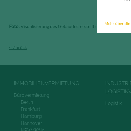
Mehr über die
Foto:
Visualisierung des Gebäudes, erstellt durch MVISU 
< Zurück
IMMOBILIENVERMIETUNG
INDUSTRI
LOGISTIK
Bürovermietung
Berlin
Logistik
Frankfurt
Hamburg
Hannover
NRW/Köln