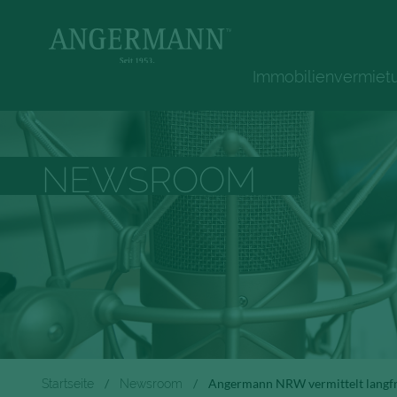
Immobilienvermiet
NEWSROOM
Startseite
Newsroom
Angermann NRW vermittelt langfr