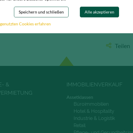
Speichern und schließen
Alle akzeptieren
 genutzten Cookies erfahren
/ W42 GmbH
Teilen
E- &
IMMOBILIENVERKAUF
VERMIETUNG
Assetklassen
Büroimmobilien
Hotel & Hospitality
Industrie & Logistik
Retail
Pflege- und Gesundheitsim