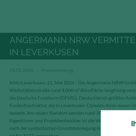
ANGERMANN NRW VERMITTEL
IN LEVERKUSEN
21.05.2026
Pressemeldung
Köln/Leverkusen, 21. Mai 2026 - Die Angermann NRW GmbH 
Werkstättenstraße rund 4.000 m² Bürofläche langfristig vermi
die Deutsche Funkturm (DFMG), Deutschlands größter Anbi
Funkinfrastruktur, die in Leverkusen-Opladen ihren neuen 
bezieht. Am neuen Standort werden rund 300 Beschäftigte tät
Eigentümer und Projektentwickler ist die W42 GmbH. Der Ne
I
nach der symbolischen Grundsteinlegung in der Umsetzung; d
ist für 2027 vorgesehen.