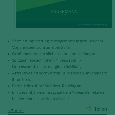
Anzahl der Besucher auf den Seiten,
Ihren Weg durch unseren
Internetauftritt oder das Gerät, mit
dem die Seiten angesehen werden.
Aufgrund dieser Statistiken können
wir unseren Webauftritt immer wieder
für unsere Besucher optimieren.
Vermietungsleistung verringert sich gegenüber dem
Vorjahreszeitraum um über 25 %
Speichern und schließen
Großanmietungen blieben zum Jahresanfang aus
Spitzenmiete auf hohem Niveau stabil –
Alle akzeptieren
Durchschnittsmiete marginal rückläufig
Mehr über die genutzten Cookies erfahren
Attraktive und hochwertige Büros haben unverändert
ihren Preis
Berlin-Mitte führt Standort-Ranking an
Ein Gesamtjahresumsatz auf dem Niveau der letzten
beiden Jahre ist weiter realistisch
Teilen
< Zurück