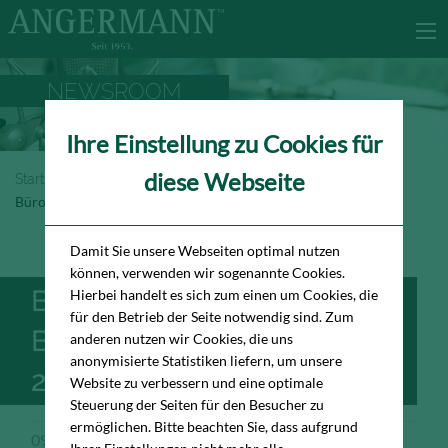
NEWSROOM
Ihre Einstellung zu Cookies für
diese Webseite
Startseite
Newsroom
Büromarktbericht Berlin 1. Quartal 2025
Damit Sie unsere Webseiten optimal nutzen
können, verwenden wir sogenannte Cookies.
BÜROMARKTBERICHT
Hierbei handelt es sich zum einen um Cookies, die
für den Betrieb der Seite notwendig sind. Zum
BERLIN 1. QUARTAL
anderen nutzen wir Cookies, die uns
anonymisierte Statistiken liefern, um unsere
2025
Website zu verbessern und eine optimale
Steuerung der Seiten für den Besucher zu
ermöglichen. Bitte beachten Sie, dass aufgrund
09.04.2025
Publikation