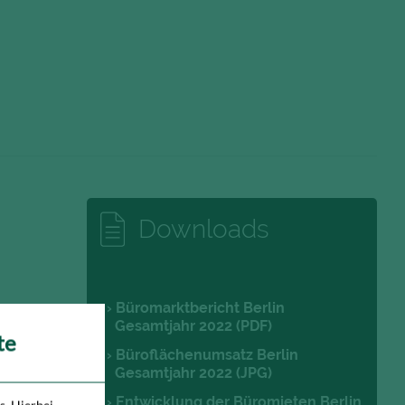
Downloads
Büromarktbericht Berlin
Gesamtjahr 2022 (PDF)
te
Büroflächenumsatz Berlin
Gesamtjahr 2022 (JPG)
Entwicklung der Büromieten Berlin