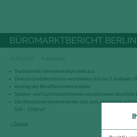
BÜROMARKTBERICHT BERLIN
11.01.2023
Publikation
Traditionelle Jahresendrallye blieb aus
Diverse Großabschlüsse verschieben sich ins 1. Halbjahr 
Anstieg des Büroflächenleerstandes
Spitzen- und Durchschnittsmiete verzeichneten deutliche
Die Abschlüsse konzentrierten sich zum Jahresende auf d
500 – 2.000 m²
I
< Zurück