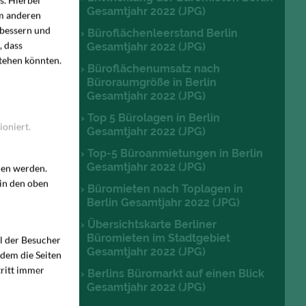
. Hierbei
Gesamtjahr 2022 (JPG)
um anderen
rbessern und
Büroflächenleerstand Berlin
, dass
Gesamtjahr 2022 (JPG)
stehen könnten.
Büroflächenumsatz nach
Büroraumgröße in Berlin
Gesamtjahr 2022 (JPG)
Top 5 Bürolagen in Berlin
ioniert.
Gesamtjahr 2022 (JPG)
Top-5 Büroanmietungen in Berlin
Gesamtjahr 2022 (JPG)
den werden.
 in den oben
Büromieten nach Toplagen in
Berlin Gesamtjahr 2022 (JPG)
Übersichtskarte Berliner
Büromieten im Stadtgebiet
hl der Besucher
Gesamtjahr 2022 (JPG)
 dem die Seiten
ritt immer
Berlins Büromarkt auf einen Blick
Gesamtjahr 2022 (JPG)