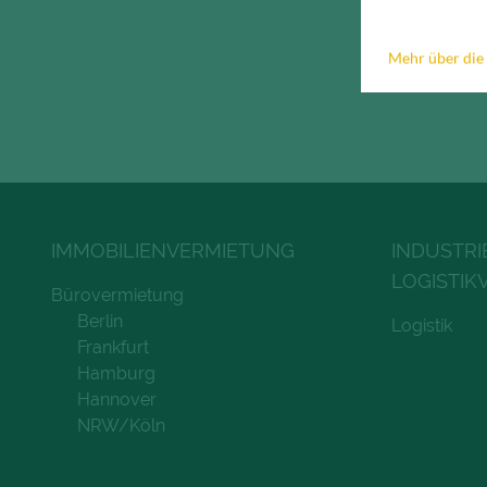
Mehr über die
IMMOBILIENVERMIETUNG
INDUSTRI
LOGISTIK
Bürovermietung
Berlin
Logistik
Frankfurt
Hamburg
Hannover
NRW/Köln