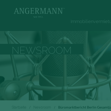
Immobilienvermiet
NEWSROOM
Startseite
Newsroom
Büromarktbericht Berlin Gesamtj