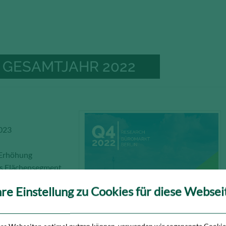
 GESAMTJAHR 2022
2023
 Erhöhung
as Flächensegment
hre Einstellung zu Cookies für diese Websei
Teilen