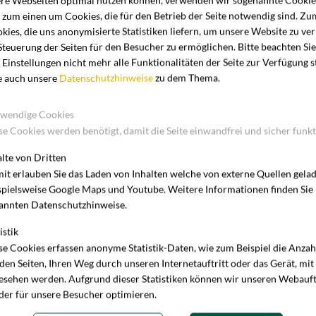
ere Webseiten optimal nutzen können, verwenden wir sogenannte Cookies
h zum einen um Cookies, die für den Betrieb der Seite notwendig sind. Z
kies, die uns anonymisierte Statistiken liefern, um unsere Website zu ve
Steuerung der Seiten für den Besucher zu ermöglichen. Bitte beachten Sie
 Einstellungen nicht mehr alle Funktionalitäten der Seite zur Verfügung 
e auch unsere
Datenschutzhinweise
zu dem Thema.
wendige Cookies
se Cookies werden benötigt, damit die Seite einwandfrei und sicher funkt
alte von Dritten
it erlauben Sie das Laden von Inhalten welche von externe Quellen gela
spielsweise Google Maps und Youtube. Weitere Informationen finden Sie
annten Datenschutzhinweise.
istik
se Cookies erfassen anonyme Statistik-Daten, wie zum Beispiel die Anza
 den Seiten, Ihren Weg durch unseren Internetauftritt oder das Gerät, mit
esehen werden. Aufgrund dieser Statistiken können wir unseren Webauft
der für unsere Besucher optimieren.