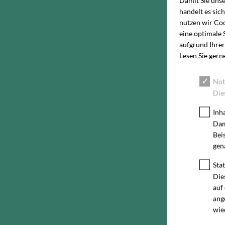
Damit Sie uns
handelt es sic
nutzen wir Coo
eine optimale 
aufgrund Ihrer
Lesen Sie gern
Not
Die
Inh
Dam
Bei
gen
Stat
Die
auf
ang
wie