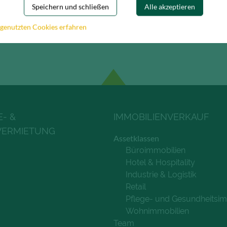
Speichern und schließen
Alle akzeptieren
 genutzten Cookies erfahren
E- &
IMMOBILIENVERKAUF
VERMIETUNG
Assetklassen
Büroimmobilien
Hotel & Hospitality
Industrie & Logistik
Retail
Pflege- und Gesundheitsim
Wohnimmobilien
Team