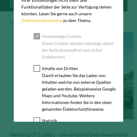
Ihrer Einstellungen nicht mehr alle
ÄCKERSTRASSE
Funktionalitäten der Seite zur Verfügung stehen
könnten. Lesen Sie gerne auch unsere
Datenschutzhinweise
zu dem Thema.
07.12.2021
Pressemeldung
Notwendige Cookies
Diese Cookies werden benötigt, damit
die Seite einwandfrei und sicher
funktioniert.
Inhalte von Dritten
Damit erlauben Sie das Laden von
Inhalten welche von externe Quellen
geladen werden. Beispielsweise Google
Maps und Youtube. Weitere
Informationen finden Sie in den oben
genannten Datenschutzhinweise.
Statistik
Diese Cookies erfassen anonyme
Hamburg, 07.12.2021 – Die aam2cred Debt Investments
Statistik-Daten, wie zum Beispiel die