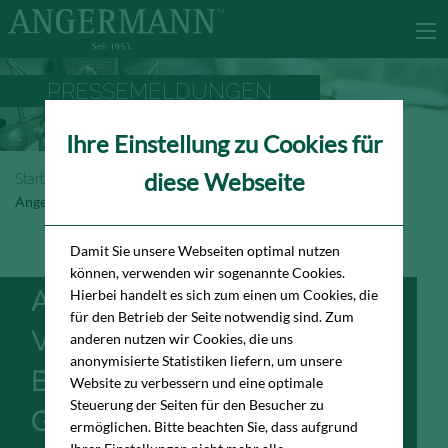
PRESSEMELDUNGEN
Ihre Einstellung zu Cookies für
diese Webseite
Startseite
Newsroom
Pressemeldungen
Angermann vermittelt Büromieter in die Große Bäckerstraße
Damit Sie unsere Webseiten optimal nutzen
können, verwenden wir sogenannte Cookies.
ANGERMANN
Hierbei handelt es sich zum einen um Cookies, die
für den Betrieb der Seite notwendig sind. Zum
VERMITTELT
anderen nutzen wir Cookies, die uns
anonymisierte Statistiken liefern, um unsere
BÜROMIETER IN DIE
Website zu verbessern und eine optimale
Steuerung der Seiten für den Besucher zu
GROSSE B
ermöglichen. Bitte beachten Sie, dass aufgrund