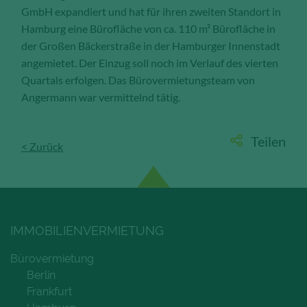
Anzahl der Besucher auf den Seiten,
GmbH expandiert und hat für ihren zweiten Standort in
Ihren Weg durch unseren
Hamburg eine Bürofläche von ca. 110 m² Bürofläche in
Internetauftritt oder das Gerät, mit
der Großen Bäckerstraße in der Hamburger Innenstadt
dem die Seiten angesehen werden.
angemietet. Der Einzug soll noch im Verlauf des vierten
Aufgrund dieser Statistiken können
Quartals erfolgen. Das Bürovermietungsteam von
wir unseren Webauftritt immer wieder
Angermann war vermittelnd tätig.
für unsere Besucher optimieren.
Speichern und schließen
Teilen
< Zurück
Alle akzeptieren
Mehr über die genutzten Cookies erfahren
IMMOBILIENVERMIETUNG
Bürovermietung
Berlin
Frankfurt