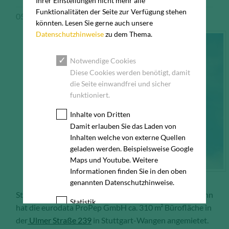
Ihrer Einstellungen nicht mehr alle
Funktionalitäten der Seite zur Verfügung stehen
05.09.2017
Pressemeldung
könnten. Lesen Sie gerne auch unsere
Datenschutzhinweise
zu dem Thema.
Notwendige Cookies
Diese Cookies werden benötigt, damit
die Seite einwandfrei und sicher
funktioniert.
Inhalte von Dritten
Damit erlauben Sie das Laden von
Inhalten welche von externe Quellen
geladen werden. Beispielsweise Google
Maps und Youtube. Weitere
Informationen finden Sie in den oben
genannten Datenschutzhinweise.
Stuttgart, 05.09.2017 – Auf Vermittlung von Angermann
Statistik
hat die eurodata ProPep GmbH ca. 310 m² Bürofläche in
Diese Cookies erfassen anonyme
der
Ulmer Straße 239
in Stuttgart-Wangen angemietet.
Statistik-Daten, wie zum Beispiel die