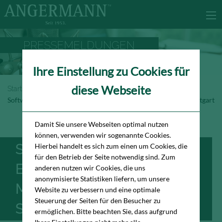
PRESSEMELDUNGEN
Ihre Einstellung zu Cookies für
diese Webseite
Startseite
Newsroom
Pressemeldungen
Softwareentwickler eurodata ProPep mietet Bürofläche in Stuttgart
Damit Sie unsere Webseiten optimal nutzen
können, verwenden wir sogenannte Cookies.
SOFTWAREENTWICKLER
Hierbei handelt es sich zum einen um Cookies, die
für den Betrieb der Seite notwendig sind. Zum
EURODATA PROPEP
anderen nutzen wir Cookies, die uns
anonymisierte Statistiken liefern, um unsere
MIETET BÜROFLÄCHE IN
Website zu verbessern und eine optimale
Steuerung der Seiten für den Besucher zu
STUTTGART
ermöglichen. Bitte beachten Sie, dass aufgrund