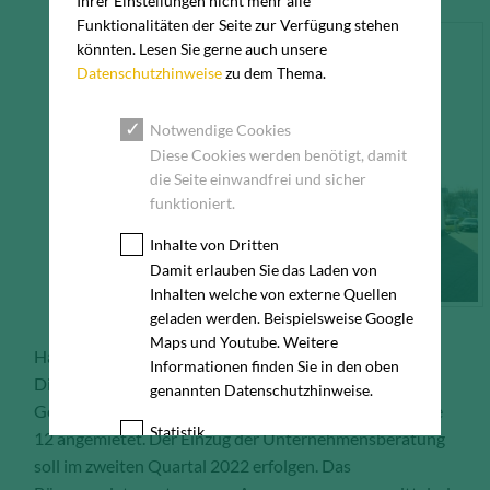
Ihrer Einstellungen nicht mehr alle
Funktionalitäten der Seite zur Verfügung stehen
könnten. Lesen Sie gerne auch unsere
Datenschutzhinweise
zu dem Thema.
Notwendige Cookies
Diese Cookies werden benötigt, damit
die Seite einwandfrei und sicher
funktioniert.
Inhalte von Dritten
Damit erlauben Sie das Laden von
Inhalten welche von externe Quellen
geladen werden. Beispielsweise Google
Maps und Youtube. Weitere
Hamburg, 31.05.2022 – Die Gelszus Organisation und
Informationen finden Sie in den oben
Dienstleistung hat in Person von Inhaber Dr. Christian
genannten Datenschutzhinweise.
Gelszus ca. 190 m² Bürofläche in der Obenhauptstraße
Statistik
12 angemietet. Der Einzug der Unternehmensberatung
Diese Cookies erfassen anonyme
soll im zweiten Quartal 2022 erfolgen. Das
Statistik-Daten, wie zum Beispiel die