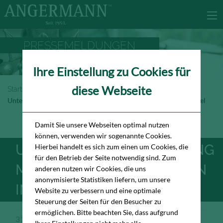
PRESSEMELDUNGEN
Ihre Einstellung zu Cookies für
diese Webseite
Startseite
Newsroom
Pressemeldungen
Unternehmensberatung mietet über Angermann in Groß Borstel
Damit Sie unsere Webseiten optimal nutzen
können, verwenden wir sogenannte Cookies.
UNTERNEHMENSBERATUNG
Hierbei handelt es sich zum einen um Cookies, die
für den Betrieb der Seite notwendig sind. Zum
MIETET ÜBER ANGERMANN
anderen nutzen wir Cookies, die uns
anonymisierte Statistiken liefern, um unsere
IN GROSS BORSTEL
Website zu verbessern und eine optimale
Steuerung der Seiten für den Besucher zu
ermöglichen. Bitte beachten Sie, dass aufgrund
31.05.2022
Pressemeldung