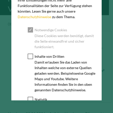
Ihrer Einstellungen nicht mehr alle
Funktionalitäten der Seite zur Verfügung stehen
VORJAHRESNIVEAU
könnten. Lesen Sie gerne auch unsere
Datenschutzhinweise
zu dem Thema.
08.01.2026
Pressemeldung
Notwendige Cookies
Diese Cookies werden benötigt, damit
die Seite einwandfrei und sicher
funktioniert.
Inhalte von Dritten
Damit erlauben Sie das Laden von
Inhalten welche von externe Quellen
geladen werden. Beispielsweise Google
Maps und Youtube. Weitere
Informationen finden Sie in den oben
genannten Datenschutzhinweise.
Statistik
Diese Cookies erfassen anonyme
Statistik-Daten, wie zum Beispiel die