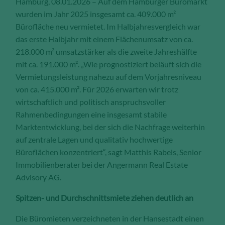
Hamburg, 08.01.2026 – Auf dem Hamburger Büromarkt
Anzahl der Besucher auf den Seiten,
wurden im Jahr 2025 insgesamt ca. 409.000 m²
Ihren Weg durch unseren
Bürofläche neu vermietet. Im Halbjahresvergleich war
Internetauftritt oder das Gerät, mit
das erste Halbjahr mit einem Flächenumsatz von ca.
dem die Seiten angesehen werden.
218.000 m² umsatzstärker als die zweite Jahreshälfte
Aufgrund dieser Statistiken können
wir unseren Webauftritt immer wieder
mit ca. 191.000 m². „Wie prognostiziert beläuft sich die
für unsere Besucher optimieren.
Vermietungsleistung nahezu auf dem Vorjahresniveau
von ca. 415.000 m². Für 2026 erwarten wir trotz
Speichern und schließen
wirtschaftlich und politisch anspruchsvoller
Rahmenbedingungen eine insgesamt stabile
Alle akzeptieren
Marktentwicklung, bei der sich die Nachfrage weiterhin
auf zentrale Lagen und qualitativ hochwertige
Mehr über die genutzten Cookies erfahren
Büroflächen konzentriert“, sagt Matthis Rabels, Senior
Immobilienberater bei der Angermann Real Estate
Advisory AG.
Spitzen- und Durchschnittsmiete ziehen deutlich an
Die Büromieten verzeichneten in der Hansestadt einen