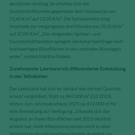
deutlichen Anstieg. So erhöhte sich die
Durchschnittsmiete gegenüber dem Vorquartal von
21,60 €/m² auf 22,50 €/m². Die Spitzenmiete stieg
innerhalb der vergangenen drei Monate von 35,00 €/m²
auf 37,00 €/m². „Die steigenden Spitzen- und
Durchschnittsmieten spiegeln die hohe Nachfrage nach
hochwertigen Büroflächen in den zentralen Bürolagen
wider“, erklärt Matthis Rabels.
Zunehmender Leerstand mit differenzierter Entwicklung
in den Teilmärkten
Der Leerstand hat sich im Verlauf des vierten Quartals
erneut vergrößert. Statt ca. 847.000 m² (Q3 2025)
stehen zum Jahresabschluss 2025 ca. 872.000 m² für
eine Anmietung zur Verfügung. „Obwohl sich das
Angebot an freien Büroflächen seit 2023 deutlich
erhöht hat, steht Mietinteressenten nicht in allen
Teilmärkten ein entsprechend breites Angebot zur