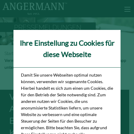
PRESSEMELDUNGEN
Ihre Einstellung zu Cookies für
diese Webseite
Startseite
Newsroom
Pressemeldungen
Vermietungsleistung auf dem Hamburger Büromarkt bleibt knapp
unter dem Vorjahresniveau
Damit Sie unsere Webseiten optimal nutzen
können, verwenden wir sogenannte Cookies.
Hierbei handelt es sich zum einen um Cookies, die
VERMIETUNGSLEISTUNG
für den Betrieb der Seite notwendig sind. Zum
anderen nutzen wir Cookies, die uns
AUF DEM HAMBURGER
anonymisierte Statistiken liefern, um unsere
Website zu verbessern und eine optimale
BÜROMARKT BLEIBT
Steuerung der Seiten für den Besucher zu
ermöglichen. Bitte beachten Sie, dass aufgrund
KNAPP UNTER DEM