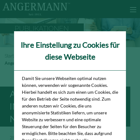
PUBLIKATIONEN
Ihre Einstellung zu Cookies für
diese Webseite
Startseite
Newsroom
Publikationen
Angermann IN.PUNCTO Ausgabe No. 27
Damit Sie unsere Webseiten optimal nutzen
können, verwenden wir sogenannte Cookies.
ANGERMANN
Hierbei handelt es sich zum einen um Cookies, die
für den Betrieb der Seite notwendig sind. Zum
IN.PUNCTO AUSGABE
anderen nutzen wir Cookies, die uns
anonymisierte Statistiken liefern, um unsere
NO. 27
Website zu verbessern und eine optimale
Steuerung der Seiten für den Besucher zu
ermöglichen. Bitte beachten Sie, dass aufgrund
28.11.2024