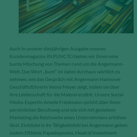
Anzahl der Besucher auf den Seiten,
Ihren Weg durch unseren
Internetauftritt oder das Gerät, mit
dem die Seiten angesehen werden.
Aufgrund dieser Statistiken können
wir unseren Webauftritt immer wieder
für unsere Besucher optimieren.
Auch in unserer diesjährigen Ausgabe unseres
Kundenmagazins IN.PUNCTO bieten wir Ihnen eine
Speichern und schließen
bunte Mischung von Themen rund um die Angermann-
Welt. Das Wort „bunt“ ist dabei durchaus wörtlich zu
Alle akzeptieren
nehmen, wie das Gespräch mit Angermann Hannover
Mehr über die genutzten Cookies erfahren
Geschäftsführerin Vesna Meyer zeigt, indem sie über
ihre Leidenschaft für die Malerei erzählt. Unsere Social-
Media-Expertin Amelie Friedmann spricht über ihren
persönlichen Berufsweg und wie sich mit gezieltem
Marketing die Reichweite eines Unternehmens erhöhen
lässt. Einblicke in ihr Tätigkeitsfeld bei Angermann geben
zudem Efthimis Papadopoulos, Head of Investment