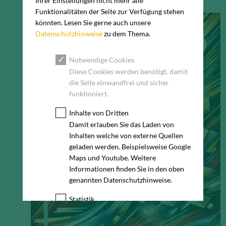
Ihrer Einstellungen nicht mehr alle
Funktionalitäten der Seite zur Verfügung stehen
könnten. Lesen Sie gerne auch unsere
Datenschutzhinweise
zu dem Thema.
Notwendige Cookies
Diese Cookies werden benötigt, damit
die Seite einwandfrei und sicher
funktioniert.
Inhalte von Dritten
Damit erlauben Sie das Laden von
Inhalten welche von externe Quellen
geladen werden. Beispielsweise Google
Maps und Youtube. Weitere
Informationen finden Sie in den oben
genannten Datenschutzhinweise.
Statistik
Diese Cookies erfassen anonyme
Statistik-Daten, wie zum Beispiel die