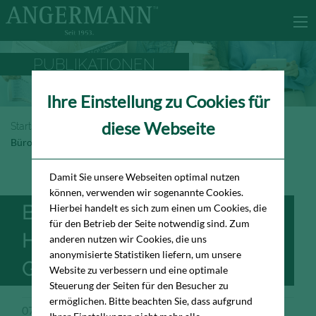
PUBLIKATIONEN
Ihre Einstellung zu Cookies für
diese Webseite
Startseite
Newsroom
Publikationen
Büromarktbericht Hamburg Gesamtjahr 2021
Damit Sie unsere Webseiten optimal nutzen
können, verwenden wir sogenannte Cookies.
BÜROMARKTBERICHT
Hierbei handelt es sich zum einen um Cookies, die
für den Betrieb der Seite notwendig sind. Zum
HAMBURG
anderen nutzen wir Cookies, die uns
anonymisierte Statistiken liefern, um unsere
GESAMTJAHR 2021
Website zu verbessern und eine optimale
Steuerung der Seiten für den Besucher zu
ermöglichen. Bitte beachten Sie, dass aufgrund
07.01.2022
Publikation