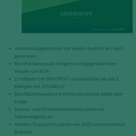
Anzahl der Besucher auf den Seiten,
Ihren Weg durch unseren
Internetauftritt oder das Gerät, mit
dem die Seiten angesehen werden.
Aufgrund dieser Statistiken können
wir unseren Webauftritt immer wieder
für unsere Besucher optimieren.
Vermietungsgeschehen hat wieder deutlich an Fahrt
gewonnen
Speichern und schließen
Büroflächenumsatz steigerte sich gegenüber dem
Vorjahr um 50 %
Alle akzeptieren
2. Halbjahr mit 284.000 m² umsatzstärker als das 1.
Mehr über die genutzten Cookies erfahren
Halbjahr mit 225.000 m²
Büroflächenangebot erhöhte sich erneut, bleibt aber
knapp
Spitzen- und Durchschnittsmiete ziehen im
Jahresvergleich an
Verkehr/Transport/Logistik war 2021 umsatzstärkste
Branche