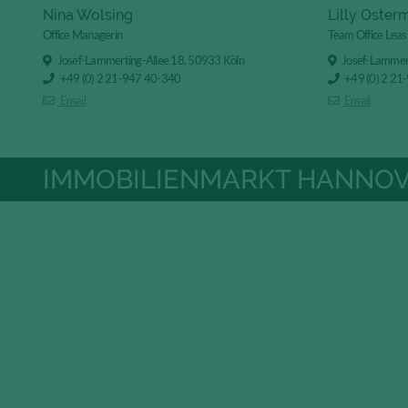
Nina Wolsing
Lilly Oster
Office Managerin
Team Office Leas
Josef-Lammerting-Allee 18, 50933 Köln
Josef-Lammert
+49 (0) 2 21-947 40-340
+49 (0) 2 21
Email
Email
IMMOBILIENMARKT HANNO