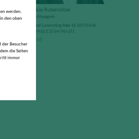
Saskia Rutemöller
den werden.
Office Managerin
 in den oben
Josef-Lammerting-Allee 18, 50933 Köln
+49 (0) 2 21-94 740-371
Email
hl der Besucher
 dem die Seiten
ritt immer