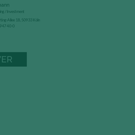
mann
ing / Investment
ing-Allee 18, 50933 Köln
-947 40-0
VER