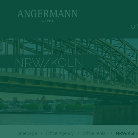
Of
NRW/KÖLN
Homepage
Office Agency
Office rental
NRW/Köln