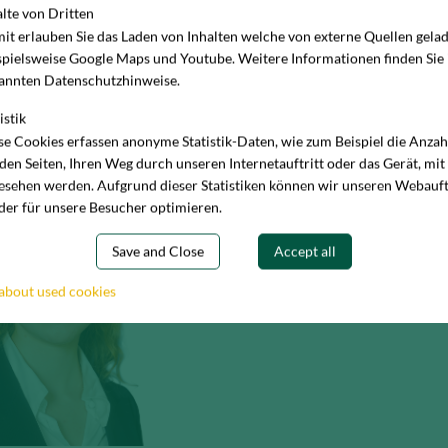
alte von Dritten
ns
Alexander Gruhler
it erlauben Sie das Laden von Inhalten welche von externe Quellen gela
 Logistik & Industrie / Bürovermietung
Managing Partner Corporate Relations
spielsweise Google Maps und Youtube. Weitere Informationen finden Sie
annten Datenschutzhinweise.
ing-Allee 18, 50933 Köln
Josef-Lammerting-Allee 18, 50933 Köln
-947 40-340
+49 (0) 2 21-947 40-0
istik
Email
se Cookies erfassen anonyme Statistik-Daten, wie zum Beispiel die Anza
 den Seiten, Ihren Weg durch unseren Internetauftritt oder das Gerät, mit
esehen werden. Aufgrund dieser Statistiken können wir unseren Webauft
der für unsere Besucher optimieren.
Save and Close
Accept all
about used cookies