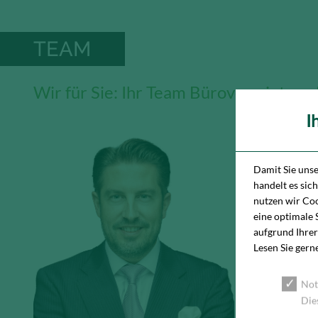
TEAM
Wir für Sie: Ihr Team Bürovermietun
I
Damit Sie uns
handelt es sic
nutzen wir Coo
eine optimale 
aufgrund Ihrer
Lesen Sie gern
Not
Die