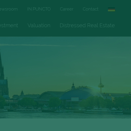
ewsroom
IN.PUNCTO
Career
Contact
vestment
Valuation
Distressed Real Estate