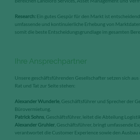
Bereichen Landlord Services, Asset Management und Verm
Research:
Ein gutes Gespür für den Markt ist entscheidend,
umfassende und kontinuierliche Erhebung von Marktdaten
somit die beste Entscheidungsgrundlage im gesamten Ber
Ihre Ansprechpartner
Unsere geschäftsführenden Gesellschafter setzen sich aus
Rat und Tat zur Seite stehen:
Alexander Wunderle
, Geschäftsführer und Sprecher der G
Bürovermietung.
Patrick Sohns
, Geschäftsführer, leitet die Abteilung Logis
Alexander Gruhler
, Geschäftsführer, bringt umfassende Exp
verantwortet die Customer Experience sowie den Ausbau 