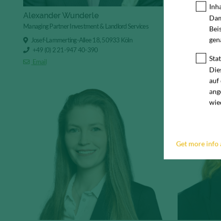
Inh
Alexander Wunderle
Patrick Soh
Dam
Managing Partner Investment & Landlord Services
Managing Partner
Bei
gen
Josef-Lammerting-Allee 18, 50933 Köln
Josef-Lammert
+49 (0) 2 21-947 40-390
+49 (0) 2 21
Stat
Email
Email
Die
auf
ang
wie
Get more info 