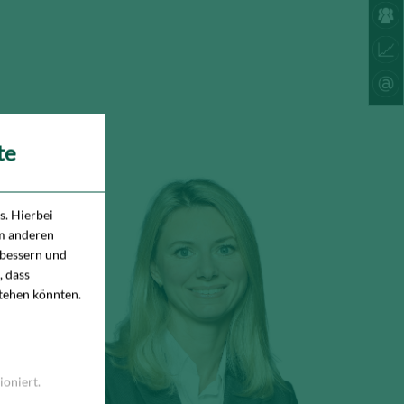
te
. Hierbei
um anderen
rbessern und
, dass
stehen könnten.
ioniert.