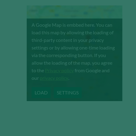
A Google Map is embbed here. You can
load this map by allowing the loading of
third-party content in your privacy
settings or by allowing one-time loading
via the corresponding button. If you
allow the loading of the map, you agree
to the
Privacy policy
from Google and
our
privacy policy
.
LOAD
SETTINGS