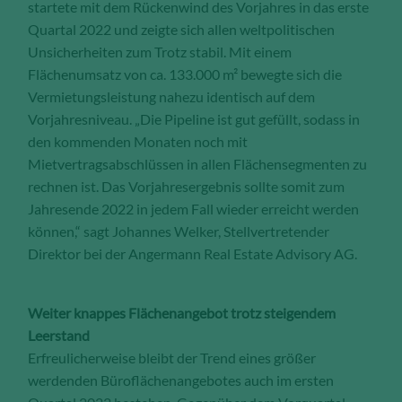
startete mit dem Rückenwind des Vorjahres in das erste
Quartal 2022 und zeigte sich allen weltpolitischen
Save and Close
Unsicherheiten zum Trotz stabil. Mit einem
Flächenumsatz von ca. 133.000 m² bewegte sich die
Accept all
Vermietungsleistung nahezu identisch auf dem
Get more info about used cookies
Vorjahresniveau. „Die Pipeline ist gut gefüllt, sodass in
den kommenden Monaten noch mit
Mietvertragsabschlüssen in allen Flächensegmenten zu
rechnen ist. Das Vorjahresergebnis sollte somit zum
Jahresende 2022 in jedem Fall wieder erreicht werden
können,“ sagt Johannes Welker, Stellvertretender
Direktor bei der Angermann Real Estate Advisory AG.
Weiter knappes Flächenangebot trotz steigendem
Leerstand
Erfreulicherweise bleibt der Trend eines größer
werdenden Büroflächenangebotes auch im ersten