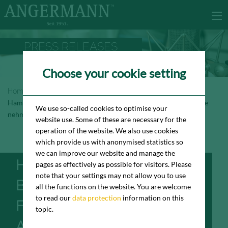
PRESS RELEASES
Choose your cookie setting
Homepage
Newsroom
Press Releases
Hamburgs Büromarkt bleibt in Fahrt - Hochpreisige Abschlüsse
We use so-called cookies to optimise your
nehmen zu
website use. Some of these are necessary for the
operation of the website. We also use cookies
which provide us with anonymised statistics so
we can improve our website and manage the
HAMBURGS
pages as effectively as possible for visitors. Please
note that your settings may not allow you to use
BÜROMARKT BLEIBT IN
all the functions on the website. You are welcome
to read our
data protection
information on this
FAHRT - HOCHPREISIGE
topic.
ABSCHLÜSSE NEHMEN