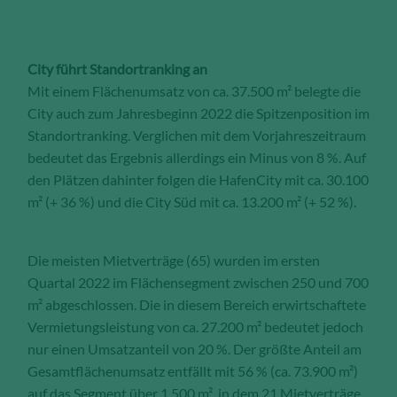
City führt Standortranking an
Mit einem Flächenumsatz von ca. 37.500 m² belegte die
City auch zum Jahresbeginn 2022 die Spitzenposition im
Standortranking. Verglichen mit dem Vorjahreszeitraum
bedeutet das Ergebnis allerdings ein Minus von 8 %. Auf
den Plätzen dahinter folgen die HafenCity mit ca. 30.100
m² (+ 36 %) und die City Süd mit ca. 13.200 m² (+ 52 %).
Die meisten Mietverträge (65) wurden im ersten
Quartal 2022 im Flächensegment zwischen 250 und 700
m² abgeschlossen. Die in diesem Bereich erwirtschaftete
Vermietungsleistung von ca. 27.200 m² bedeutet jedoch
nur einen Umsatzanteil von 20 %. Der größte Anteil am
Gesamtflächenumsatz entfällt mit 56 % (ca. 73.900 m²)
auf das Segment über 1.500 m², in dem 21 Mietverträge