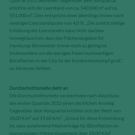
Quartal 2022 bestehen. Gegenüber dem Vorquartal
erhöhte sich der Leerstand von ca. 540.000 m² auf ca.
551.000 m². Dies entspricht einer allerdings immer noch
niedrigen Leerstandquote von 4,0 %. „Die zuletzt stetige
Erhöhung des Leerstandes kann nicht darüber
hinwegtäuschen, dass das Flächenangebot für
Hamburgs Büromieter immer noch zu gering ist.
Insbesondere um die wenigen freien hochwertigen
Büroflächen in der City ist der Konkurrenzkampf groß,“
so Johannes Welker.
Durchschnittsmiete zieht an
Die Durchschnittsmiete verzeichnete nach Abschluss
des ersten Quartals 2022 einen deutlichen Anstieg.
Gegenüber dem Vorquartal erhöhte sich der Wert von
18,00 €/m² auf 19,60 €/m². „Grund für diese Entwicklung
ist, dass zunehmend Mietverträge für Büroflächen im
hochpreisigen Mietpreissegment über 20,00 €/m²