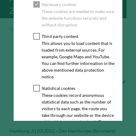
Necessary cookies
ZU
These cookies are needed to make sure
the website functions securely and
without disruption.
03/31/2022
Pressemeldung
Third party content
This allows you to load content that is
loaded from external sources. For
example, Google Maps and YouTube.
You can find further information in the
above mentioned data protection
notice.
Statistical cookies
These cookies record anonymous
statistical data such as the number of
visitors to each page, the route you
take through our website or the device
with which you are viewing it. These
statistics enable us to continue
Hamburg, 31.03.2022 – Der Hamburger Büromarkt
optimising our website for our visitors.